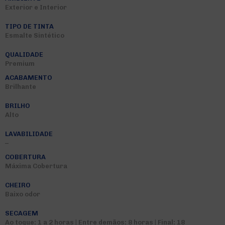
Exterior e Interior
TIPO DE TINTA
Esmalte Sintético
QUALIDADE
Premium
ACABAMENTO
Brilhante
BRILHO
Alto
LAVABILIDADE
–
COBERTURA
Máxima Cobertura
CHEIRO
Baixo odor
SECAGEM
Ao toque: 1 a 2 horas | Entre demãos: 8 horas | Final: 18