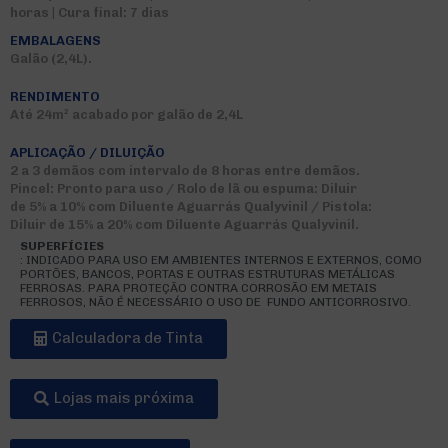
horas | Cura final: 7 dias
EMBALAGENS
Galão (2,4L).
RENDIMENTO
Até 24m² acabado por galão de 2,4L
APLICAÇÃO / DILUIÇÃO
2 a 3 demãos com intervalo de 8 horas entre demãos.
Pincel: Pronto para uso / Rolo de lã ou espuma: Diluir
de 5% a 10% com Diluente Aguarrás Qualyvinil / Pistola:
Diluir de 15% a 20% com Diluente Aguarrás Qualyvinil.
SUPERFÍCIES
: INDICADO PARA USO EM AMBIENTES INTERNOS E EXTERNOS, COMO
PORTÕES, BANCOS, PORTAS E OUTRAS ESTRUTURAS METÁLICAS
FERROSAS. PARA PROTEÇÃO CONTRA CORROSÃO EM METAIS
FERROSOS, NÃO É NECESSÁRIO O USO DE FUNDO ANTICORROSIVO.
Calculadora de Tinta
Lojas mais próxima