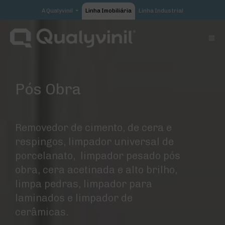
A Qualyvinil
Linha Imobiliária
Linha Industrial
Qualyvinil
Nossa História
Certificações e Valores
Catálogo Qualyvinil
Materiais Institucionais
Pós Obra
QualySystem
Área Restrita
Contato
Removedor de cimento, de cera e
respingos, limpador universal de
porcelanato, limpador pesado pós
obra, cera acetinada e alto brilho,
limpa pedras, limpador para
laminados e limpador de
cerâmicas.