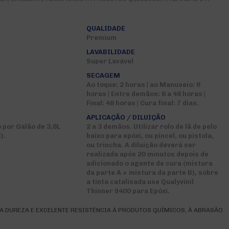
QUALIDADE
Premium
LAVABILIDADE
Super Lavável
SECAGEM
Ao toque: 2 horas | ao Manuseio: 6
horas | Entre demãos: 6 a 48 horas |
Final: 48 horas | Cura final: 7 dias.
APLICAÇÃO / DILUIÇÃO
por Galão de 3,6L
2 a 3 demãos. Utilizar rolo de lã de pelo
).
baixo para epóxi, ou pincel, ou pistola,
ou trincha. A diluição deverá ser
realizada após 20 minutos depois de
adicionado o agente de cura (mistura
da parte A + mistura da parte B), sobre
a tinta catalisada use Qualyvinil
Thinner 9400 para Epóxi.
ADA DUREZA E EXCELENTE RESISTÊNCIA À PRODUTOS QUÍMICOS, À ABRASÃO