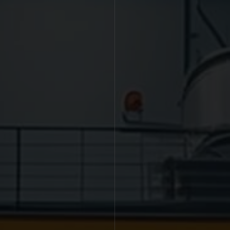
Social
Compre Online
 próxima.
Acesse e
compre
sem sair de casa.
Instagram
elefone
ou
Melhor Custo beneficio, muito mais
Faceboo
tinta e qualidade por menos, aproveite!
YouTube
LinkedIn