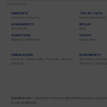
ALCALINIDADE.
AMBIENTE
TIPO DE TINTA
Exterior e Interior
Epóxi Catalisável
ACABAMENTO
BRILHO
Alto Brilho
Alto
COBERTURA
CHEIRO
Máxima Cobertura
Baixo odor
EMBALAGENS
RENDIMENTO
Parte A – Galão (3,6L). Parte B – Quarto
Até 50mt²/Demão 
(900 ml).
(Parte A + Parte B
SUPERFÍCIES
: É INDICADO PARA USO INDUSTRIAL DEVIDO A ELEV
E À ALCALINIDADE.