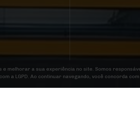
ias, podendo existir divergências entre as cores apresenta
comercializados.
Qualycor
Combinação de Core
s e melhorar a sua experiência no site. Somos responsáve
 com a LGPD. Ao continuar navegando, você concorda com