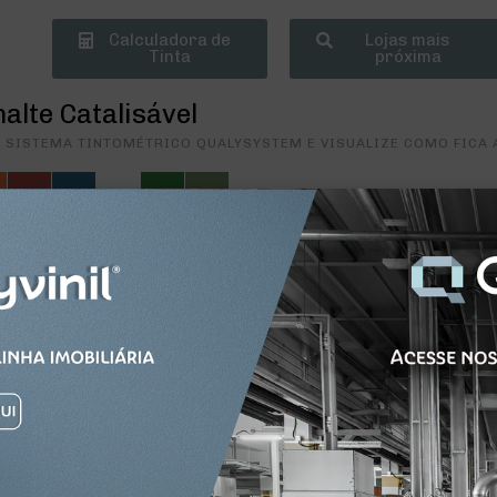
Calculadora de
Lojas mais
Tinta
próxima
alte Catalisável
 SISTEMA TINTOMÉTRICO QUALYSYSTEM E VISUALIZE COMO FICA
ação
 CORES UTILIZADOS POR ARQUITETOS E DESIGN DE INTERIORES. INS