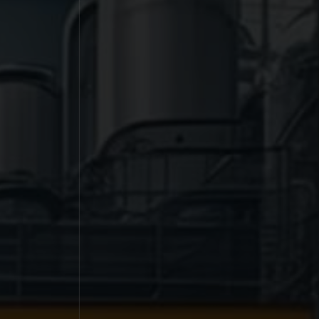
Encontre seu Pintor
 Oficial
Encontre profissionais certificados
k
pela Qualyvinil: pintura tradicional e
efeitos decorativos. Qualidade em
serviços é Qualyvinil.