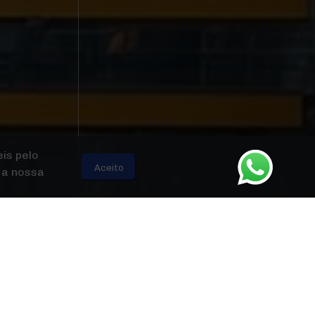
das na tela e as cores reais dos produtos
s
Lojas
is pelo
Aceito
 a nossa