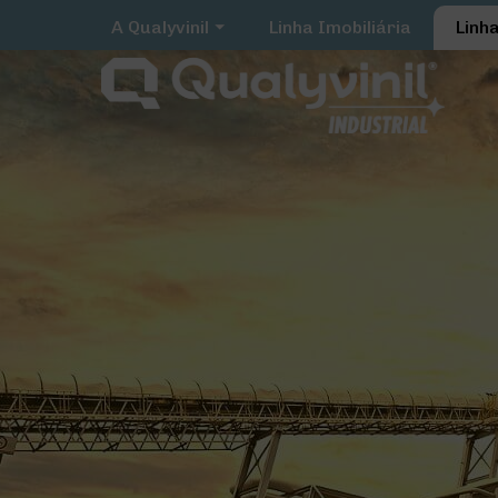
A Qualyvinil
Linha Imobiliária
Linh
Qualyvinil
Nossa História
Certificações e Valores
Catálogo Qualyvinil
Materiais Institucionais
QualySystem
Área Restrita
Contato