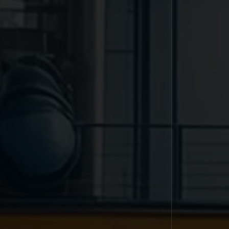
Qualyvinil
Lojas
Nossa História
Encontre sua loja mais
Certificações e Valores
Faca seu
pedido
por
t
Catálogo Qualyvinil
WhatsApp
Clique aqui
Materiais
Institucionais
QualySystem
Área Restrita
Contato
SAC 0800 591 2604