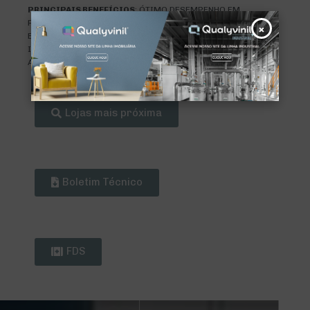
PRINCIPAIS BENEFÍCIOS
: ÓTIMO DESEMPENHO EM
REFLETIVIDADE; RESISTÊNCIA ELEVADA DE
×
ESMAGAMENTO; QUIMICAMENTE
INERTE; COEFICIENTE DE BAIXA FRICÇÃO; TRATADA PARA
AUMENTAR A FLUIDEZ.
Lojas mais próxima
Boletim Técnico
FDS