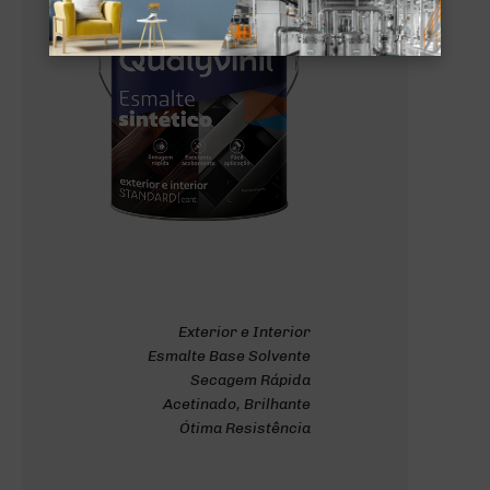
Exterior e Interior
Esmalte Base Solvente
Secagem Rápida
Acetinado, Brilhante
Ótima Resistência