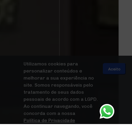
Utilizamos cookies para
Aceito
personalizar conteúdos e
melhorar a sua experiência no
site. Somos responsáveis pelo
tratamento de seus dados
pessoais de acordo com a LGPD.
Ao continuar navegando, você
concorda com a nossa
Política de Privacidade