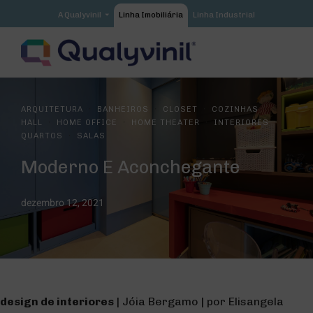
A Qualyvinil
Linha Imobiliária
Linha Industrial
Qualyvinil
Nossa História
Certificações e Valores
Catálogo Qualyvinil
·
·
·
·
ARQUITETURA
BANHEIROS
CLOSET
COZINHAS
Materiais Institucionais
·
·
·
·
HALL
HOME OFFICE
HOME THEATER
INTERIORES
QualySystem
·
QUARTOS
SALAS
Área Restrita
Moderno E Aconchegante
Contato
dezembro 12, 2021
design de interiores
| Jóia Bergamo | por Elisangela