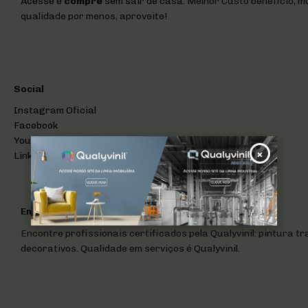
Acesse e
compre
sem sair de casa.
Melhor Custo beneficio, mu
qualidade por menos, aproveite!
Social
Instagram Oficial
Facebook
YouTube
×
LinkedIn
PREVIOUS ARTICLE
Encontre seu Pintor
Encontre profissionais certificados pela Qualyvinil: pintura tr
decorativos. Qualidade em serviços é Qualyvinil.