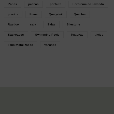
Patios
pedras
perfeita
Perfurme de Lavanda
piscina
Pisos
Qualyvinil
Quartos
Rústico
sala
Salas
Silestone
Staircases
Swimming Pools
Texturas
tijolos
Tons Metalizados
varanda