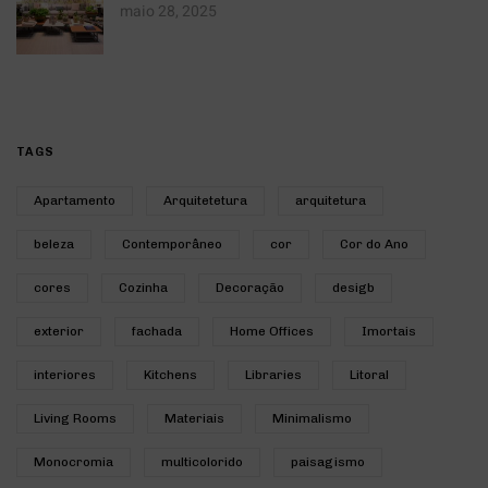
maio 28, 2025
TAGS
Apartamento
Arquitetetura
arquitetura
beleza
Contemporâneo
cor
Cor do Ano
cores
Cozinha
Decoração
desigb
exterior
fachada
Home Offices
Imortais
interiores
Kitchens
Libraries
Litoral
Living Rooms
Materiais
Minimalismo
Monocromia
multicolorido
paisagismo