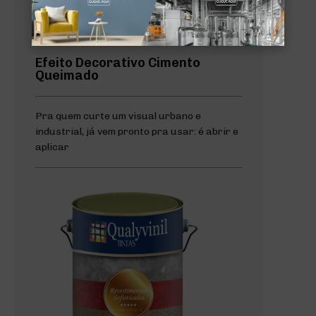
Efeito Decorativo Cimento
Queimado
Pra quem curte um visual urbano e
industrial, já vem pronto pra usar: é abrir e
aplicar