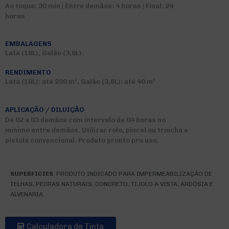
Ao toque: 30 min | Entre demãos: 4 horas | Final: 24
horas
EMBALAGENS
Lata (18L), Galão (3,6L).
RENDIMENTO
Lata (18L): até 200 m², Galão (3,6L): até 40 m²
APLICAÇÃO / DILUIÇÃO
De 02 a 03 demãos com intervalo de 04 horas no
mínimo entre demãos. Utilizar rolo, pincel ou trincha e
pistola convencional. Produto pronto pra uso.
SUPERFÍCIES
: PRODUTO INDICADO PARA IMPERMEABILIZAÇÃO DE
TELHAS, PEDRAS NATURAIS, CONCRETO, TIJOLO A VISTA, ARDÓSIA E
ALVENARIA.
Calculadora de Tinta