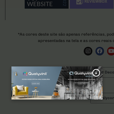
*As cores deste site são apenas referências, pod
apresentadas na tela e as cores reais
Simulador Dec
×
Qualyco