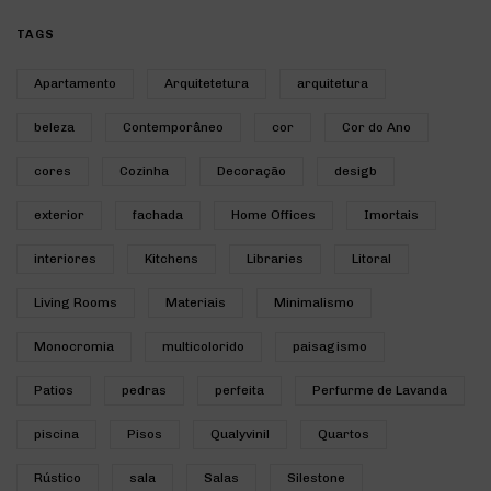
TAGS
Apartamento
Arquitetetura
arquitetura
beleza
Contemporâneo
cor
Cor do Ano
cores
Cozinha
Decoração
desigb
exterior
fachada
Home Offices
Imortais
interiores
Kitchens
Libraries
Litoral
Living Rooms
Materiais
Minimalismo
Monocromia
multicolorido
paisagismo
Patios
pedras
perfeita
Perfurme de Lavanda
piscina
Pisos
Qualyvinil
Quartos
Rústico
sala
Salas
Silestone