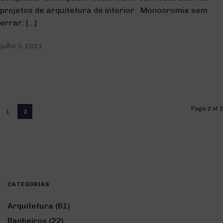
projetos de arquitetura de interior Monocromia sem
errar: […]
julho 5, 2021
Page 2 of 2
1
2
CATEGORIAS
Arquitetura
(61)
Banheiros
(22)